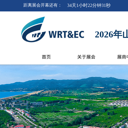
距离
展会开幕
还有
：
34
天
1
小时
22
分钟
30
秒
202
首页
关于展会
展商