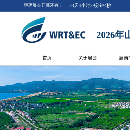
距离
展会开幕
还有
：
33
天
4
小时
39
分钟
4
秒
202
首页
关于展会
展商