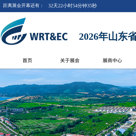
距离
展会开幕
还有
：
32
天
22
小时
54
分钟
34
秒
2026年山
首页
关于展会
展商中心