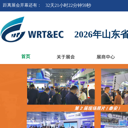
距离
展会开幕
还有
：
32
天
21
小时
22
分钟
58
秒
2026年山
关于展会
展商中心
首页