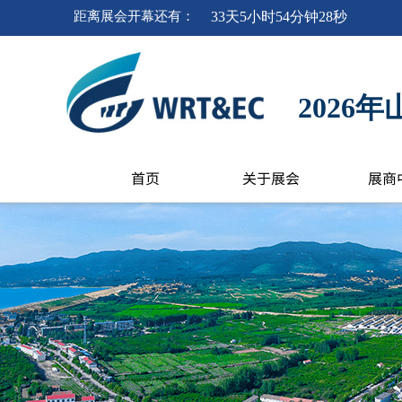
距离
展会开幕
还有
：
33
天
5
小时
54
分钟
28
秒
202
首页
关于展会
展商